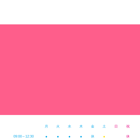
月
火
水
木
金
土
日
祝
09:00～12:30
●
●
●
●
休
●
休